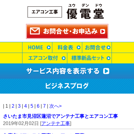
| 1 |
2
|
3
|
4
|
5
|
6
|
7
|
次へ>
さいたま市見沼区蓮沼でアンテナ工事とエアコン工事
2019年02月02日 [
アンテナ工事
]