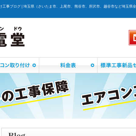
け工事ブログ | 埼玉県（さいたま市、上尾市、熊谷市、所沢市、越谷市など埼玉県