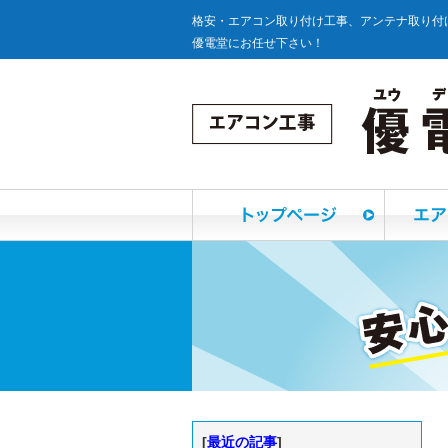
格安・エアコン取り付け工事、アンテナ取り付
優電堂にお任せ下さい！
[
最近の記事
]