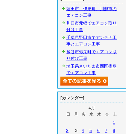
蓮田市、伊奈町、川越市の
エアコン工事
川口市元郷でエアコン取り
付け工事
千葉県野田市でアンテナ工
事とエアコン工事
越谷市弥栄町でエアコン取
り付け工事
埼玉県さいたま市西区指扇
でエアコン工事
[カレンダー]
4月
日
月
火
水
木
金
土
1
2
3
4
5
6
7
8