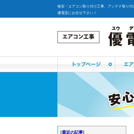
格安・エアコン取り付け工事、アンテナ取り付
優電堂にお任せ下さい！
[
最近の記事
]