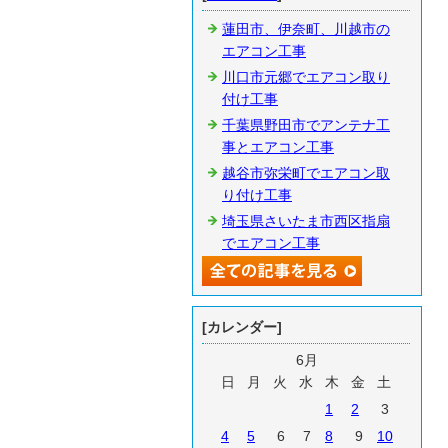
蓮田市、伊奈町、川越市の
エアコン工事
川口市元郷でエアコン取り
付け工事
千葉県野田市でアンテナ工
事とエアコン工事
越谷市弥栄町でエアコン取
り付け工事
埼玉県さいたま市西区指扇
でエアコン工事
[カレンダー]
6月
日
月
火
水
木
金
土
1
2
3
4
5
6
7
8
9
10