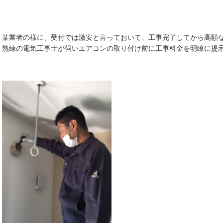
某業者の様に、受付では激安と言っておいて、工事完了してから高額
熟練の電気工事士が伺いエアコンの取り付け前に工事料金を明瞭に提