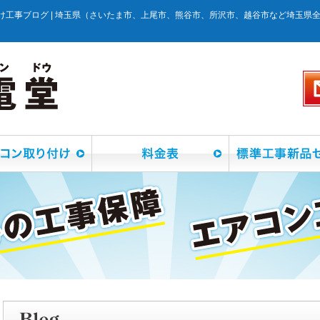
け工事ブログ | 埼玉県（さいたま市、上尾市、熊谷市、所沢市、越谷市など埼玉県