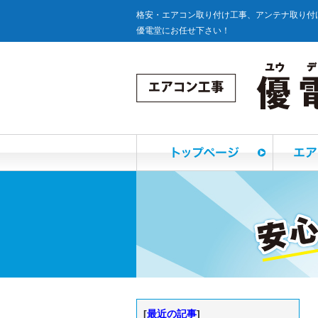
格安・エアコン取り付け工事、アンテナ取り付
優電堂にお任せ下さい！
[
最近の記事
]