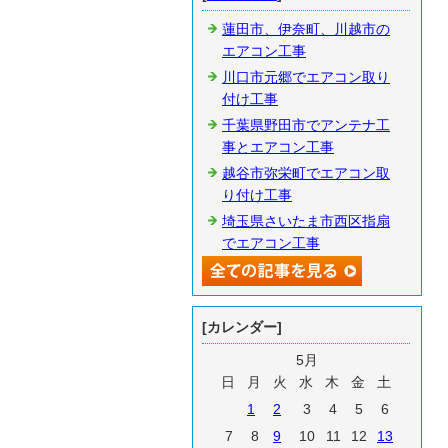
蓮田市、伊奈町、川越市の
エアコン工事
川口市元郷でエアコン取り
付け工事
千葉県野田市でアンテナ工
事とエアコン工事
越谷市弥栄町でエアコン取
り付け工事
埼玉県さいたま市西区指扇
でエアコン工事
[カレンダー]
5月
日
月
火
水
木
金
土
1
2
3
4
5
6
7
8
9
10
11
12
13