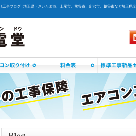
け工事ブログ | 埼玉県（さいたま市、上尾市、熊谷市、所沢市、越谷市など埼玉県