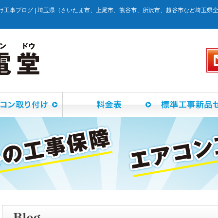
け工事ブログ | 埼玉県（さいたま市、上尾市、熊谷市、所沢市、越谷市など埼玉県