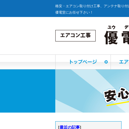
格安・エアコン取り付け工事、アンテナ取り付
優電堂にお任せ下さい！
[
最近の記事
]