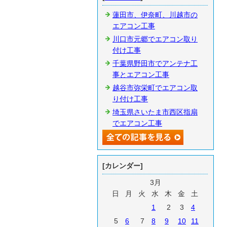
蓮田市、伊奈町、川越市の
エアコン工事
川口市元郷でエアコン取り
付け工事
千葉県野田市でアンテナ工
事とエアコン工事
越谷市弥栄町でエアコン取
り付け工事
埼玉県さいたま市西区指扇
でエアコン工事
[カレンダー]
3月
日
月
火
水
木
金
土
1
2
3
4
5
6
7
8
9
10
11